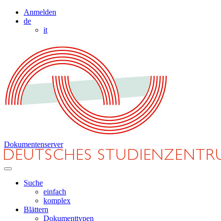
Anmelden
de
it
Dokumentenserver
Suche
einfach
komplex
Blättern
Dokumenttypen