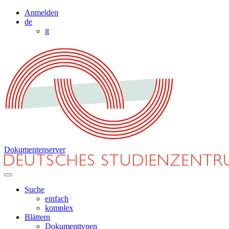
Anmelden
de
it
Dokumentenserver
Suche
einfach
komplex
Blättern
Dokumenttypen