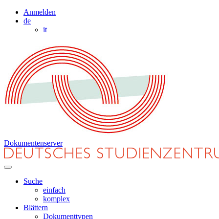
Anmelden
de
it
Dokumentenserver
Suche
einfach
komplex
Blättern
Dokumenttypen