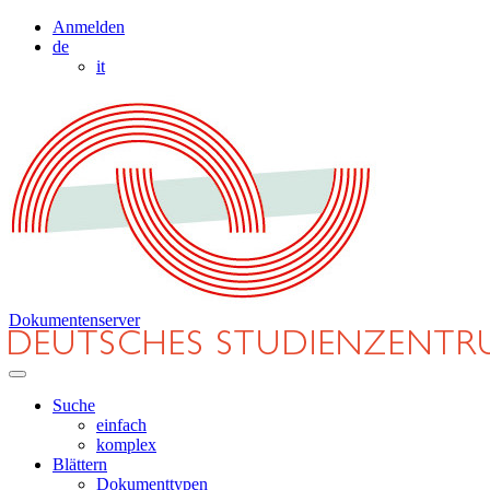
Anmelden
de
it
Dokumentenserver
Suche
einfach
komplex
Blättern
Dokumenttypen