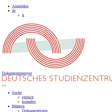
Anmelden
de
it
Dokumentenserver
Suche
einfach
komplex
Blättern
Dokumenttypen