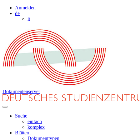
Anmelden
de
it
Dokumentenserver
Suche
einfach
komplex
Blättern
Dokumenttypen