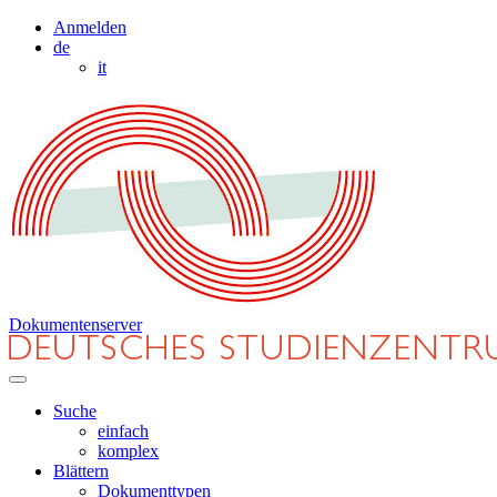
Anmelden
de
it
Dokumentenserver
Suche
einfach
komplex
Blättern
Dokumenttypen