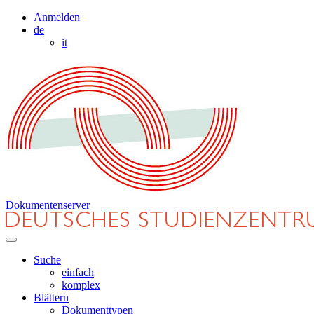
Anmelden
de
it
Dokumentenserver
Suche
einfach
komplex
Blättern
Dokumenttypen