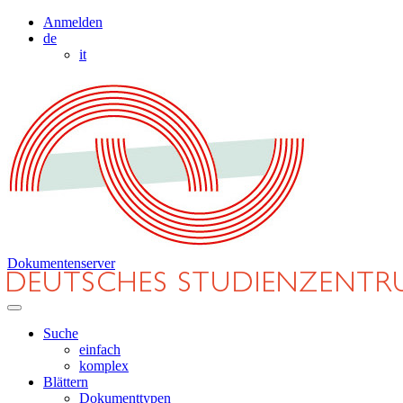
Anmelden
de
it
Dokumentenserver
Suche
einfach
komplex
Blättern
Dokumenttypen