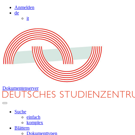
Anmelden
de
it
Dokumentenserver
Suche
einfach
komplex
Blättern
Dokumenttypen