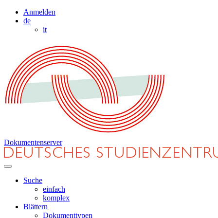
Anmelden
de
it
Dokumentenserver
Suche
einfach
komplex
Blättern
Dokumenttypen