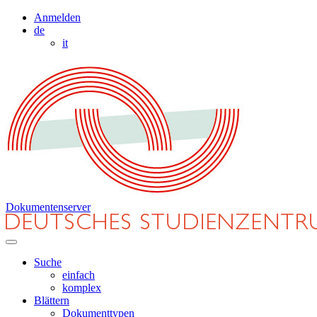
Anmelden
de
it
Dokumentenserver
Suche
einfach
komplex
Blättern
Dokumenttypen