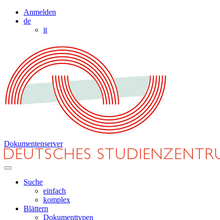
Anmelden
de
it
Dokumentenserver
Suche
einfach
komplex
Blättern
Dokumenttypen