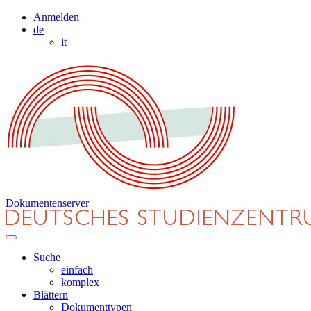
Anmelden
de
it
Dokumentenserver
Suche
einfach
komplex
Blättern
Dokumenttypen