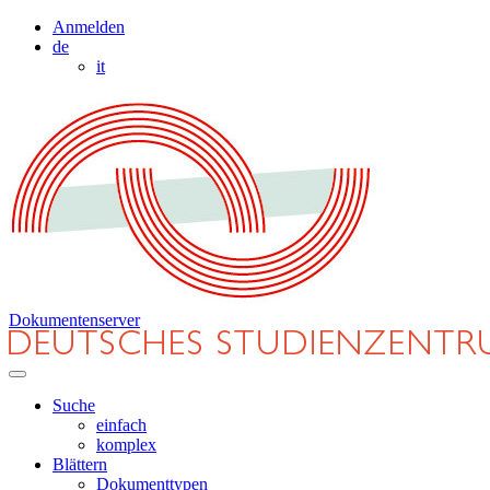
Anmelden
de
it
Dokumentenserver
Suche
einfach
komplex
Blättern
Dokumenttypen