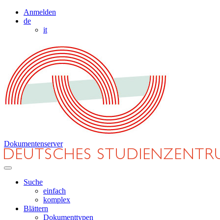
Anmelden
de
it
Dokumentenserver
Suche
einfach
komplex
Blättern
Dokumenttypen