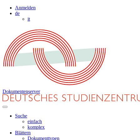
Anmelden
de
it
Dokumentenserver
Suche
einfach
komplex
Blättern
Dokumenttypen