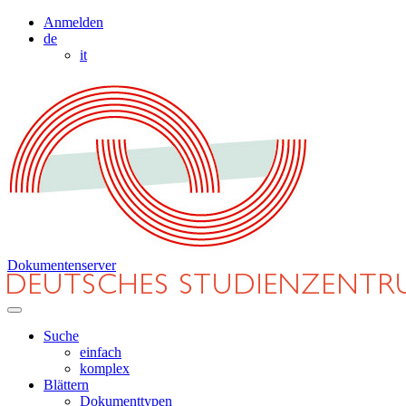
Anmelden
de
it
Dokumentenserver
Suche
einfach
komplex
Blättern
Dokumenttypen