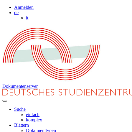
Anmelden
de
it
Dokumentenserver
Suche
einfach
komplex
Blättern
Dokumenttypen