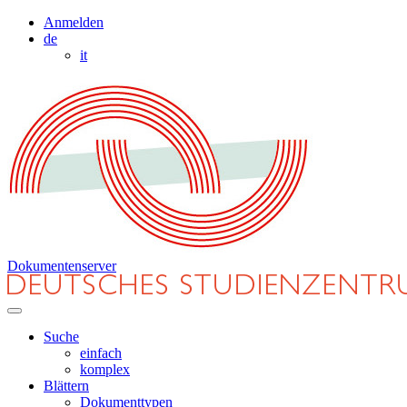
Anmelden
de
it
Dokumentenserver
Suche
einfach
komplex
Blättern
Dokumenttypen