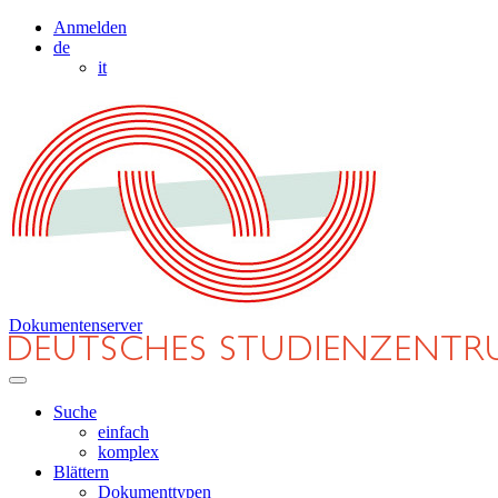
Anmelden
de
it
Dokumentenserver
Suche
einfach
komplex
Blättern
Dokumenttypen