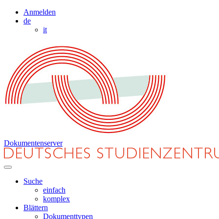
Anmelden
de
it
Dokumentenserver
Suche
einfach
komplex
Blättern
Dokumenttypen