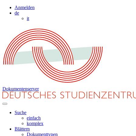
Anmelden
de
it
Dokumentenserver
Suche
einfach
komplex
Blättern
Dokumenttypen