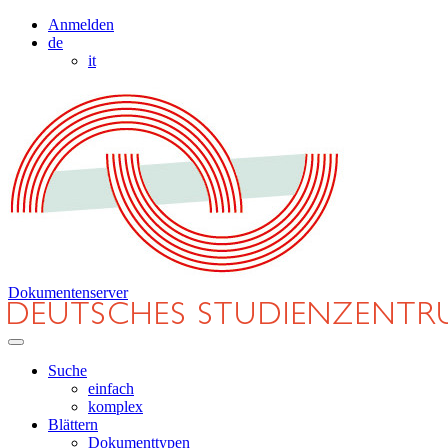
Anmelden
de
it
Dokumentenserver
Suche
einfach
komplex
Blättern
Dokumenttypen