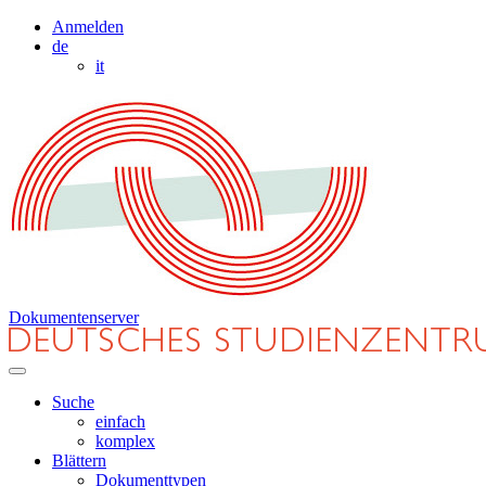
Anmelden
de
it
Dokumentenserver
Suche
einfach
komplex
Blättern
Dokumenttypen