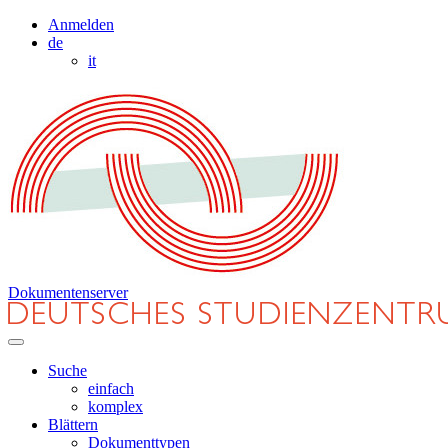
Anmelden
de
it
Dokumentenserver
Suche
einfach
komplex
Blättern
Dokumenttypen