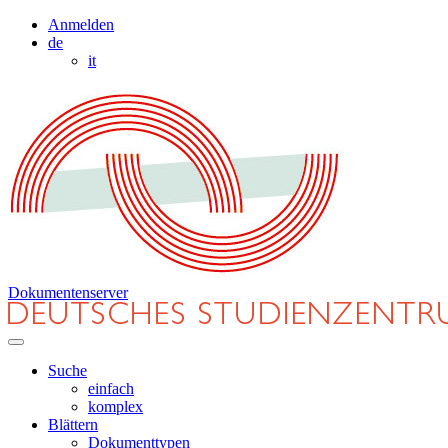
Anmelden
de
it
Dokumentenserver
Suche
einfach
komplex
Blättern
Dokumenttypen