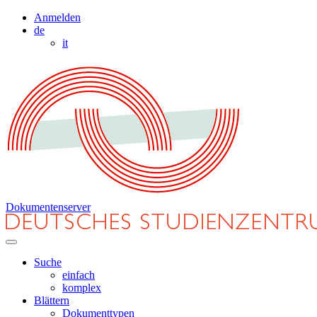
Anmelden
de
it
Dokumentenserver
Suche
einfach
komplex
Blättern
Dokumenttypen