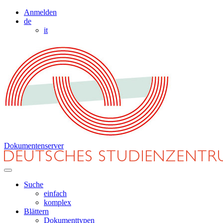
Anmelden
de
it
Dokumentenserver
Suche
einfach
komplex
Blättern
Dokumenttypen