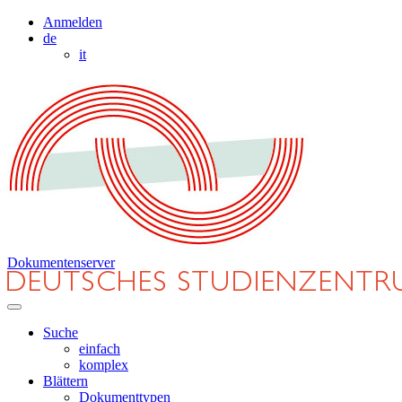
Anmelden
de
it
Dokumentenserver
Suche
einfach
komplex
Blättern
Dokumenttypen