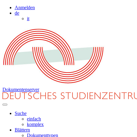
Anmelden
de
it
Dokumentenserver
Suche
einfach
komplex
Blättern
Dokumenttypen