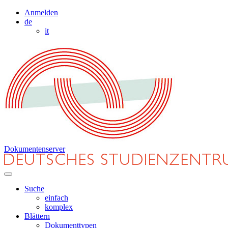
Anmelden
de
it
Dokumentenserver
Suche
einfach
komplex
Blättern
Dokumenttypen