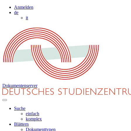
Anmelden
de
it
Dokumentenserver
Suche
einfach
komplex
Blättern
Dokumenttypen