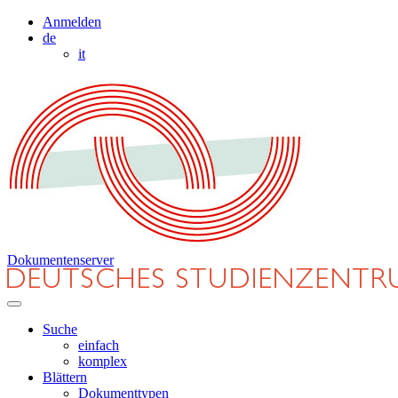
Anmelden
de
it
Dokumentenserver
Suche
einfach
komplex
Blättern
Dokumenttypen